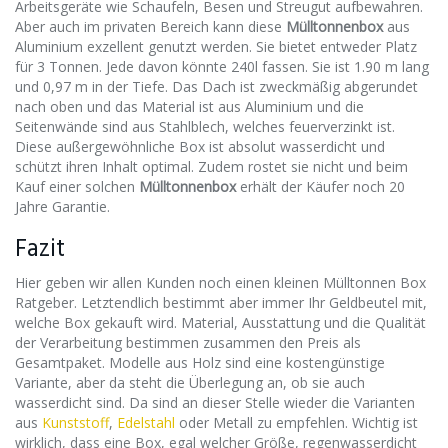
Arbeitsgeräte wie Schaufeln, Besen und Streugut aufbewahren.
Aber auch im privaten Bereich kann diese
Mülltonnenbox
aus
Aluminium exzellent genutzt werden. Sie bietet entweder Platz
für 3 Tonnen. Jede davon könnte 240l fassen. Sie ist 1.90 m lang
und 0,97 m in der Tiefe. Das Dach ist zweckmäßig abgerundet
nach oben und das Material ist aus Aluminium und die
Seitenwände sind aus Stahlblech, welches feuerverzinkt ist.
Diese außergewöhnliche Box ist absolut wasserdicht und
schützt ihren Inhalt optimal. Zudem rostet sie nicht und beim
Kauf einer solchen
Mülltonnenbox
erhält der Käufer noch 20
Jahre Garantie.
Fazit
Hier geben wir allen Kunden noch einen kleinen Mülltonnen Box
Ratgeber. Letztendlich bestimmt aber immer Ihr Geldbeutel mit,
welche Box gekauft wird. Material, Ausstattung und die Qualität
der Verarbeitung bestimmen zusammen den Preis als
Gesamtpaket. Modelle aus Holz sind eine kostengünstige
Variante, aber da steht die Überlegung an, ob sie auch
wasserdicht sind. Da sind an dieser Stelle wieder die Varianten
aus
Kunststoff
,
Edelstahl
oder Metall zu empfehlen. Wichtig ist
wirklich, dass eine Box, egal welcher Größe, regenwasserdicht