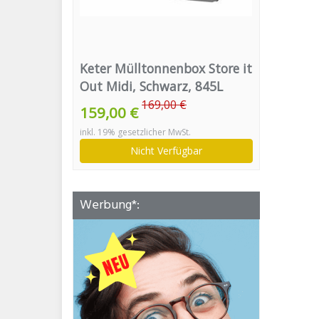
Keter Mülltonnenbox Store it
Out Midi, Schwarz, 845L
169,00 €
159,00 €
inkl. 19% gesetzlicher MwSt.
Nicht Verfügbar
Werbung*: