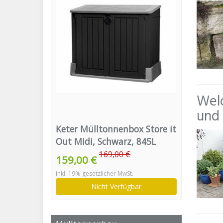
Welc
und 
Keter Mülltonnenbox Store it
Out Midi, Schwarz, 845L
169,00 €
159,00 €
inkl. 19% gesetzlicher MwSt.
Nicht Verfügbar