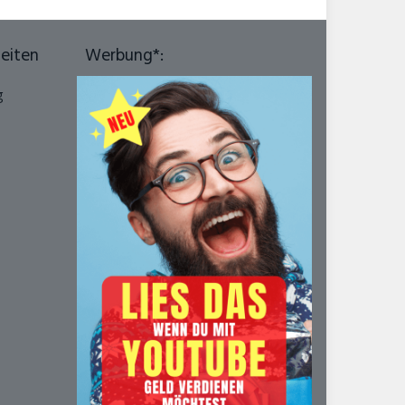
seiten
Werbung*: