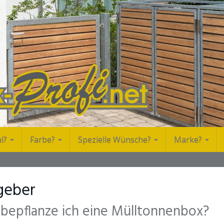
al?
Farbe?
Spezielle Wünsche?
Marke?
geber
bepflanze ich eine Mülltonnenbox?