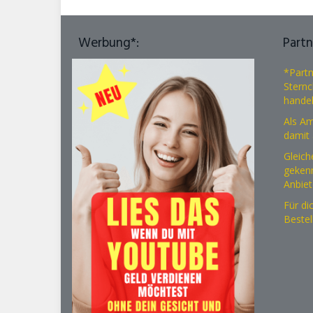
Werbung*:
Part
*Partn
Sternc
handel
Als Am
damit 
Gleiche
gekenn
Anbiet
Für di
Bestel