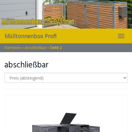
Skip
to
main
content
Mülltonnenbox Profi
Toggl
navig
Startseite
»
abschließbar
»
Seite 2
abschließbar