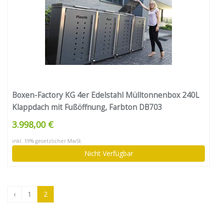
Boxen-Factory KG 4er Edelstahl Mülltonnenbox 240L
Klappdach mit Fußöffnung, Farbton DB703
(Dunkelgrau)
3.998,00 €
inkl. 19% gesetzlicher MwSt.
Nicht Verfügbar
‹
1
2