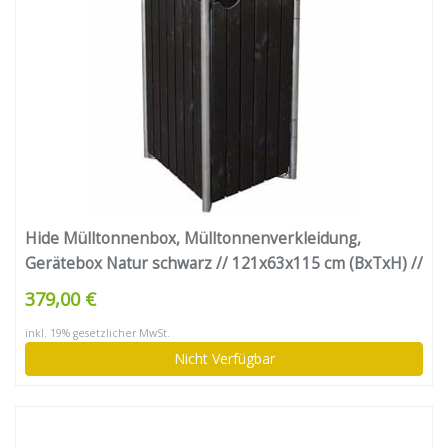
Hide Mülltonnenbox, Mülltonnenverkleidung,
Gerätebox Natur schwarz // 121x63x115 cm (BxTxH) //
Aufbewahrungsbox für 2 Mülltonnen 140l Volumen
379,00 €
inkl. 19% gesetzlicher MwSt.
Nicht Verfügbar