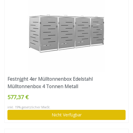
Festnjght 4er Mülltonnenbox Edelstahl
Mülltonnenbox 4 Tonnen Metall
Mülltonnenverkleidung Müllbox Müllcontainer
577,37 €
Müllbox Mülltonnen Abschließbar Mülltonnen
inkl. 19% gesetzlicher MwSt.
Unterstand 276,5×77,5×115,5 cm Edelstahl
Nicht Verfügbar